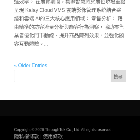
運效率。 在展覽期間，物聯智慧將於展位現場重點
呈現 Kalay Cloud VMS 雲端影像管理系統結合邊
緣和雲端 AI的三大核心應用領域： 零售分析： 藉
由精準的訪客流量分析與顧客行為洞察，協助零售
業者優化門市動線、提升商品陳列效果，並強化顧
客互動體驗。...
« Older Entries
Copyright © 2026 ThroughTek Co., Ltd. All rights reserved.
隱私權條款
|
使用條款