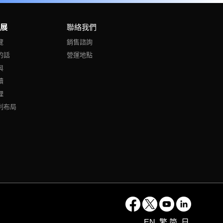
發展
聯絡我們
覽
銷售諮詢
的話
營運地點
與
續
理
利布局
EN
繁
简
日