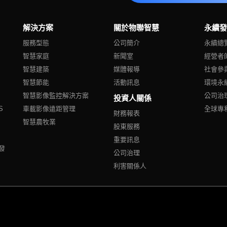
解決方案
關於物聯智慧
永續
服務型態
公司簡介
永續總
智慧家庭
新聞室
經營者
智慧建築
媒體報導
社會參
智慧節能
活動訊息
環境永
智慧影像監控解決方案
公司治
投資人關係
S
車載影像遠距管理
全球專
財務報表
智慧農牧業
股東服務
重要訊息
發
公司治理
利害關係人