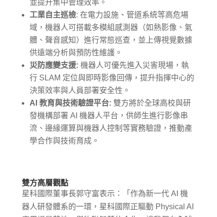
並提升集中管理效率。
工業自主巡檢
:
在電力設施、管道系統等高危場
域，機器人可搭載多模組感測器（如熱影像、氣
體、聲音感知）進行常態巡查，並上傳視覺數據
供遠端分析與預防性維護。
災防應變支援
:
機器人可優先進入災害現場，執
行
SLAM
定位與即時影像回傳，提升指揮中心的
決策效率與人員部署安全性。
AI
教育與技術驗證平台
:
雙方將於全球高校與研
發機構部署
AI
機器人平台，供師生進行影像串
流、邊緣運算與機器人控制等實務驗證，推動產
學合作與技術育成。
雙方高層觀點
星科國際董事長郭守富表示：「作為新一代 AI 機
器人研發體系的一環，星科國際正驅動 Physical AI