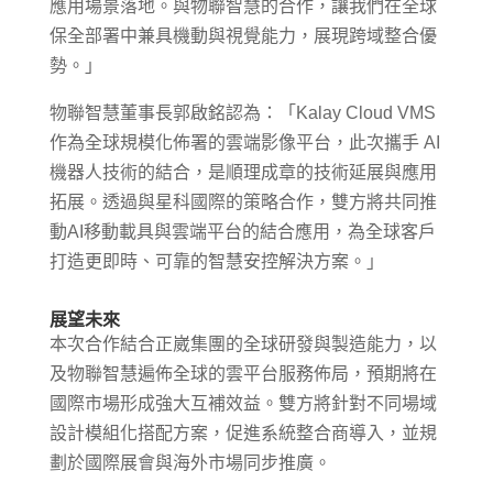
應用場景落地。與物聯智慧的合作，讓我們在全球
保全部署中兼具機動與視覺能力，展現跨域整合優
勢。」
物聯智慧董事長郭啟銘認為：「Kalay Cloud VMS
作為全球規模化佈署的雲端影像平台，此次攜手 AI
機器人技術的結合，是順理成章的技術延展與應用
拓展。透過與星科國際的策略合作，雙方將共同推
動AI移動載具與雲端平台的結合應用，為全球客戶
打造更即時、可靠的智慧安控解決方案。」
展望未來
本次合作結合正崴集團的全球研發與製造能力，以
及物聯智慧遍佈全球的雲平台服務佈局，預期將在
國際市場形成強大互補效益。雙方將針對不同場域
設計模組化搭配方案，促進系統整合商導入，並規
劃於國際展會與海外市場同步推廣。