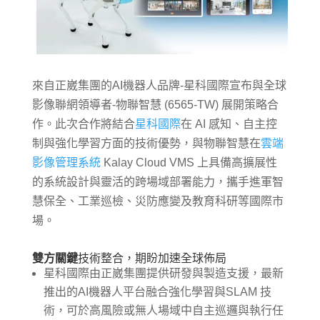
來自正崴集團的AI
機器人品牌-星科國際宣布與全球
影像聯網領導者-物聯智慧 (6565-TW) 展開策略合
作。此次合作將結合
星科國際
在 AI 感知、自主控
制與強化學習方面的技術優勢，與物聯智慧在
雲端
影像管理系統
Kalay Cloud VMS 上具備高擴展性
的系統設計與靈活的跨場域部署能力，攜手進軍智
慧保全、工業巡檢、災防應變及教育科研等國際市
場。
雙方關鍵
技術整合，期盼加速全球佈局
星科國際由正崴集團提供研發與製造支援，最新
推出的AI機器人平台融合強化學習與SLAM 技
術，可於高風險或無人場域中自主巡邏與執行任