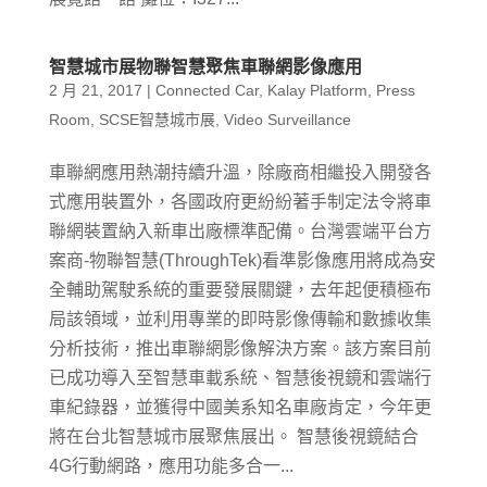
智慧城市展物聯智慧聚焦車聯網影像應用
2 月 21, 2017
|
Connected Car
,
Kalay Platform
,
Press
Room
,
SCSE智慧城市展
,
Video Surveillance
車聯網應用熱潮持續升溫，除廠商相繼投入開發各
式應用裝置外，各國政府更紛紛著手制定法令將車
聯網裝置納入新車出廠標準配備。台灣雲端平台方
案商-物聯智慧(ThroughTek)看準影像應用將成為安
全輔助駕駛系統的重要發展關鍵，去年起便積極布
局該領域，並利用專業的即時影像傳輸和數據收集
分析技術，推出車聯網影像解決方案。該方案目前
已成功導入至智慧車載系統、智慧後視鏡和雲端行
車紀錄器，並獲得中國美系知名車廠肯定，今年更
將在台北智慧城市展聚焦展出。 智慧後視鏡結合
4G行動網路，應用功能多合一...