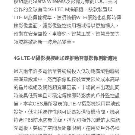
模組廠商Sierra Wireless及影像方案商LOCT共同
合作的全球首款4G LTE-M攝影機，該款裝置以
LTE-M為傳輸標準，無須倚賴Wi-Fi網路也能即時傳
輸影像畫面，讓影像監控應用場域得以更加擴大，
預期在安全監控、車聯網、智慧工業、智慧農業等
領域將掀起新一波產品變革。
4G LTE-M攝影機模組加速推動智慧影像創新應用
過去兩年許多電信業者紛紛投入低功耗廣域物聯網
基礎建設當中，然而影像監控裝置受限於成本高昂
的晶片模組及網路頻寬等因素，市場尚未出現能同
時兼具低費率且可穩定傳輸即時影像的戶外監控設
備。本次CES展所發表的LTE-M攝影機採用電池式
設計，低功耗運作性能可延長設備待機時間，機身
符合IP65防水防塵等級，搭配可額外加購的太陽能
充電板，突破了空間及距離限制，適用於戶外各種