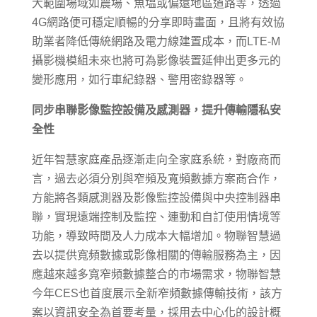
大範圍場域如農場、魚塭或偏遠地區道路等，透過
4G網路便可穩定順暢的分享即時畫面，且將有效協
助業者降低傳統網路及電力線建置成本，而LTE-M
攝影機模組未來也將可為影像裝置延伸出更多元的
變形應用，如行車紀錄器、警用密錄器等。
同步串聯影像監控設備及感測器，提升傳輸隱私安
全性
近年智慧家庭產品逐漸走向全家庭系統，對廠商而
言，過去必須分別與窄頻及寬頻數據方案商合作，
方能將各類感測器及影像監控設備與中央控制器串
聯，實現遠端控制及監控、連動和自訂使用情境等
功能，導致時間及人力成本大幅增加。物聯智慧過
去以提供寬頻數據或影像相關的傳輸服務為主，因
應越來越多寬窄頻數據整合的市場需求，物聯智慧
今年CES也首度展示全新窄頻數據傳輸技術，該方
案以資訊安全為首要考量，採用去中心化的設計概