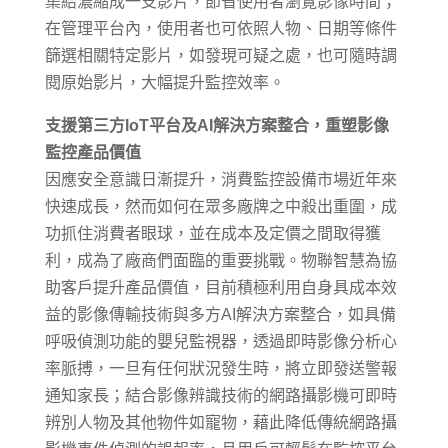
集結濃縮成一支影片，節省使用者瀏覽影像時間；
在管理平台內，使用者也可依照人物、日期等條件
篩選相關特定影片，如發現可疑之處，也可隨時調
閱原始影片，大幅提升監控效率。
支援第三方IoT平台及AI解決方案整合，重塑影像
監控產品價值
因應安全意識日漸提升，消費監控設備市場近年來
快速成長，然而如何在眾多廠牌之中殺出重圍，成
功抓住消費者眼球，並在成本及定價之間取得獲
利，成為了廠商們面臨的重要挑戰。物聯智慧為協
助客戶提升產品價值，目前積極利用自身具成本效
益的影像傳輸技術與多方AI解決方案整合，如具備
呼吸偵測功能的嬰兒監視器，透過即時影像分析心
率脈搏，一旦有任何狀況發生時，將立即發送警報
通知家長；結合影像辨識技術的網路攝影機可即時
辨別人物及其他物件如寵物，藉此降低傳統網路攝