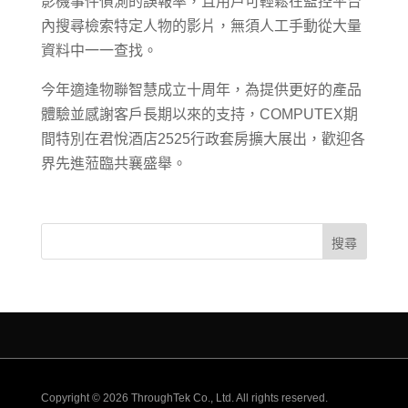
影機事件偵測的誤報率，且用戶可輕鬆在監控平台
內搜尋檢索特定人物的影片，無須人工手動從大量
資料中一一查找。
今年適逢物聯智慧成立十周年，為提供更好的產品
體驗並感謝客戶長期以來的支持，COMPUTEX期
間特別在君悅酒店2525行政套房擴大展出，歡迎各
界先進蒞臨共襄盛舉。
Copyright © 2026 ThroughTek Co., Ltd. All rights reserved.