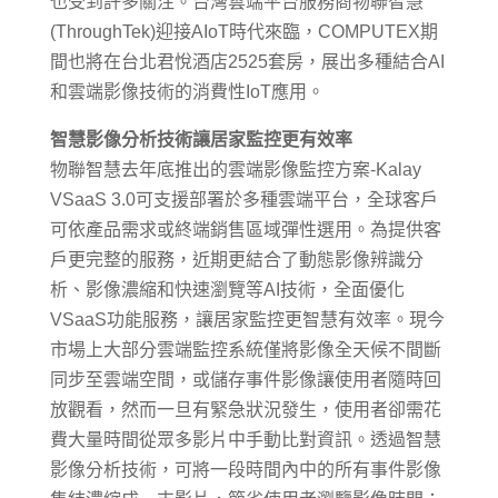
也受到許多關注。台灣雲端平台服務商物聯智慧
(ThroughTek)迎接AIoT時代來臨，COMPUTEX期
間也將在台北君悅酒店2525套房，展出多種結合AI
和雲端影像技術的消費性IoT應用。
智慧影像分析技術讓居家監控更有效率
物聯智慧去年底推出的雲端影像監控方案-Kalay
VSaaS 3.0可支援部署於多種雲端平台，全球客戶
可依產品需求或終端銷售區域彈性選用。為提供客
戶更完整的服務，近期更結合了動態影像辨識分
析、影像濃縮和快速瀏覽等AI技術，全面優化
VSaaS功能服務，讓居家監控更智慧有效率。現今
市場上大部分雲端監控系統僅將影像全天候不間斷
同步至雲端空間，或儲存事件影像讓使用者隨時回
放觀看，然而一旦有緊急狀況發生，使用者卻需花
費大量時間從眾多影片中手動比對資訊。透過智慧
影像分析技術，可將一段時間內中的所有事件影像