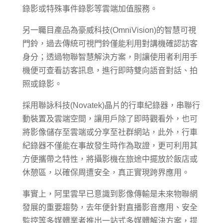
錄影或特殊事件錄影等雲端加值服務。
另一矚目產品為豪威科技(OmniVision)的智慧可視
門鈴，過去傳統可視門鈴僅能利用對講機確認訪客
身分；透過物聯智慧解決方案，則讓使用者利用手
機便可查看訪客訊息，進行即時雙向語音對話、拍
照或錄影。
採用聯詠科技(Novatek)晶片的行車紀錄器，串聯行
動裝置及雲端空間，讓用戶除了即時觀看外，也可
將影像儲存至雲端或分享至社群網站，此外，行車
紀錄器不僅能在事故發生時作為取證，更可利用其
方便攜帶之特性，將攝影機在旅途中擺放於飯店或
休憩區，以確保周遭安全，真正實現跨界應用。
事實上，阿里雲早已意識到影像傳輸是未來物聯網
發展的重要趨勢，去年便針對直播影音應用、安全
監控等多媒體業者推出一站式多媒體解決方案，提