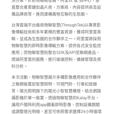
決方案。針對物聯網發展，阿里以”雲”為中心，垂
直整合產業鏈如晶片商、方案商、內容提供商及設
備品牌商等，進而建構萬物互聯的生態圈。
台灣雲端平台廠商物聯智慧(ThroughTek)以專業影
像傳輸技術和多年累積的豐富資源，獲得阿里雲青
睞，並成為生態圈的合作夥伴之一。阿里雲將採用
物聯智慧的即時影像傳輸方案，提供各式安全監控
應用；而物聯智慧則整合SDK及API至聯網產品，
透過阿里雲的服務，進行遠端控制、連線管理及資
料分析。
本次活動，物聯智慧展示多種影像應用和合作夥伴
之聯網裝置如智慧照明、可視門鈴、行車紀錄器
等。陽光照明旗下的陽光小智智慧檯燈，結合網路
攝影機於單一裝置，透過物聯智慧的Kalay平台，
讓用戶隨時利用app觀看即時影像、控制設備開關
或調整燈光明暗，甚至可依照需求選擇24小時循環