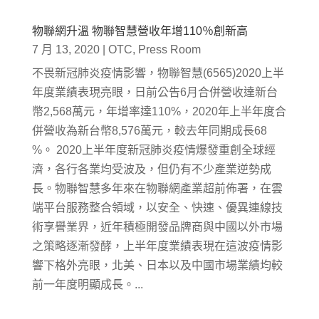
物聯網升溫 物聯智慧營收年增110％創新高
7 月 13, 2020
|
OTC
,
Press Room
不畏新冠肺炎疫情影響，物聯智慧(6565)2020上半
年度業績表現亮眼，日前公告6月合併營收達新台
幣2,568萬元，年增率達110%，2020年上半年度合
併營收為新台幣8,576萬元，較去年同期成長68
%。 2020上半年度新冠肺炎疫情爆發重創全球經
濟，各行各業均受波及，但仍有不少產業逆勢成
長。物聯智慧多年來在物聯網產業超前佈署，在雲
端平台服務整合領域，以安全、快速、優異連線技
術享譽業界，近年積極開發品牌商與中國以外市場
之策略逐漸發酵，上半年度業績表現在這波疫情影
響下格外亮眼，北美、日本以及中國市場業績均較
前一年度明顯成長。...