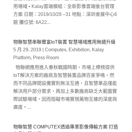
用場域 • Kalay雲端模組：全新影像雲端後台管理
方案 日期：2019/10/28 –31 地點：深圳會展中心6
館 攤位號: 6A22...
物聯智慧串聯豐富IoT裝置 智慧場域應用無縫升級
5 月 29, 2019
|
Computex
,
Exhibition
,
Kalay
Platform
,
Press Room
物聯網應用進入春秋戰國時期，市場上標榜提供
IoT解決方案的廠商及智慧裝置品牌百家爭鳴，然
而不同品牌間設備實則無法互通，且智慧單品僅能
解決用戶部分需求，再加上多數廠商缺乏大範圍實
際試驗場域，因而阻礙市場實現萬物互連的深度與
廣度。...
物聯智慧 COMPUTEX透過專業影像傳輸方案 打造