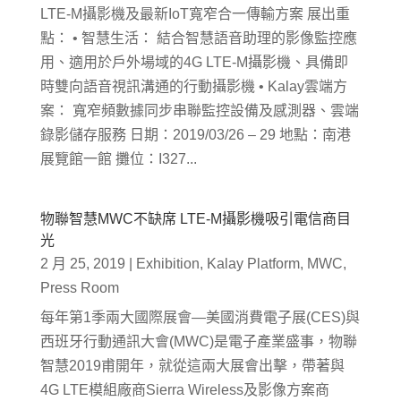
LTE-M攝影機及最新IoT寬窄合一傳輸方案 展出重
點： • 智慧生活： 結合智慧語音助理的影像監控應
用、適用於戶外場域的4G LTE-M攝影機、具備即
時雙向語音視訊溝通的行動攝影機 • Kalay雲端方
案： 寬窄頻數據同步串聯監控設備及感測器、雲端
錄影儲存服務 日期：2019/03/26 – 29 地點：南港
展覽館一館 攤位：I327...
物聯智慧MWC不缺席 LTE-M攝影機吸引電信商目
光
2 月 25, 2019
|
Exhibition
,
Kalay Platform
,
MWC
,
Press Room
每年第1季兩大國際展會—美國消費電子展(CES)與
西班牙行動通訊大會(MWC)是電子產業盛事，物聯
智慧2019甫開年，就從這兩大展會出擊，帶著與
4G LTE模組廠商Sierra Wireless及影像方案商